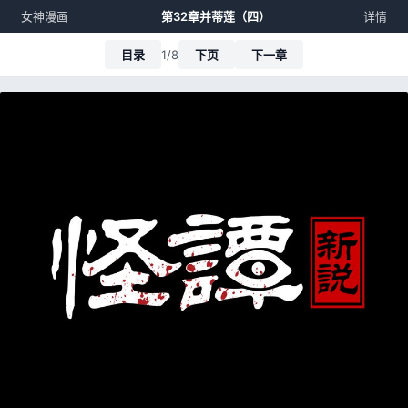
女神漫画
第32章并蒂莲（四）
详情
目录
1/8
下页
下一章