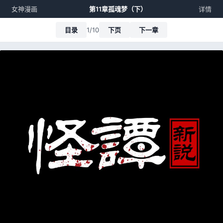
女神漫画
第11章孤魂梦（下）
详情
目录
1/10
下页
下一章