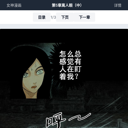
女神漫画
第5章离人眼（中）
详情
目录
1/3
下页
下一章