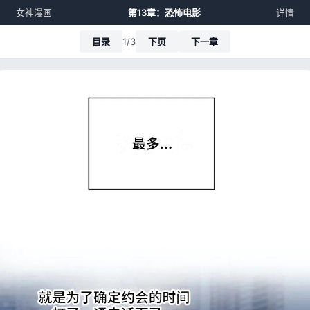
女神漫画
第13章：恐怖电影
详情
目录
1/3
下页
下一章