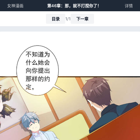
女神漫画
第46章：那，就不打搅你了！
详情
目录
1/1
下一章