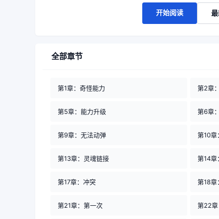
开始阅读
最
全部章节
第1章：奇怪能力
第2章
第5章：能力升级
第6章
第9章：无法动弹
第10
第13章：灵魂链接
第14
第17章：冲突
第18
第21章：第一次
第22