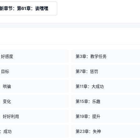
新章节：第61章：诶嘿嘿
：好感度
第3章：教学任务
：目标
第7章：惩罚
章：哄骗
第11章：大成功
章：变化
第15章：乐趣
章：好好利用
第19章：提升
章：成功
第23章：失神