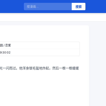
搜索
校园 / 恋爱
9:30:02
光一闪而过。他浑身银毛猛地炸起，然后一根一根缓缓