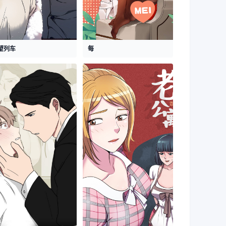
望列车
每