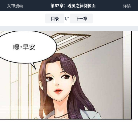
女神漫画
第57章：魂灵之律例位面
详情
目录
1/1
下一章