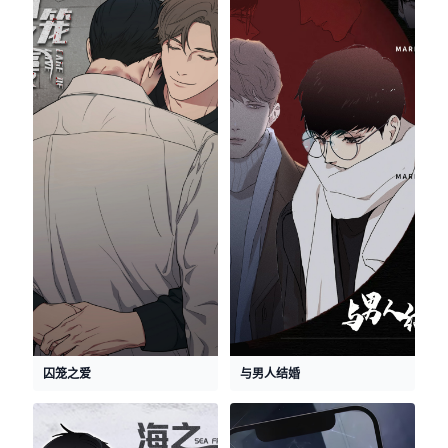
囚笼之爱
与男人结婚