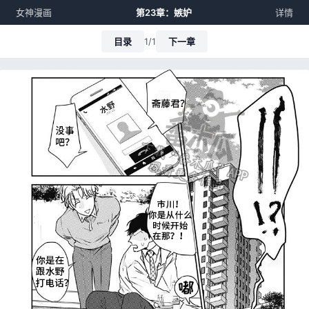
女神漫画
第23章：嫉妒
详情
目录
1/1
下一章