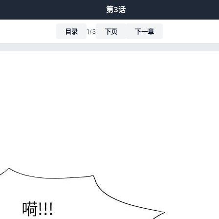
第3话
目录
1/3
下页
下一章