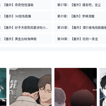
章：【番外】奇奇怪怪漫画
第27章：【番外】爆发吧，龙尘
章：【番外】3d现场直播
第31章：【番外】罗峰清醒
第34章：【番外】妙手天医陈阳夏诗怡小说免费阅读
第35章：【番外】潜行者电视剧最
章：【番外】黄金古树海神阁
第39章：【番外】捡到一条龙