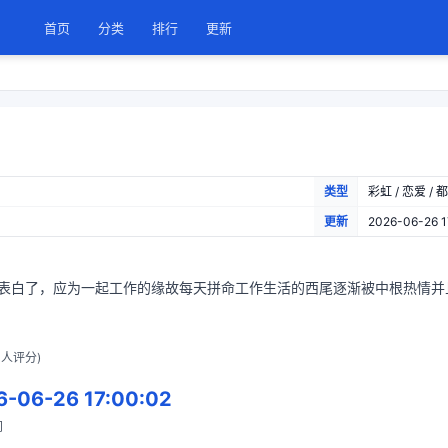
首页
分类
排行
更新
类型
彩虹 / 恋爱 / 
更新
2026-06-26 1
表白了，应为一起工作的缘故每天拼命工作生活的西尾逐渐被中根热情并
8 人评分)
6-06-26 17:00:02
间