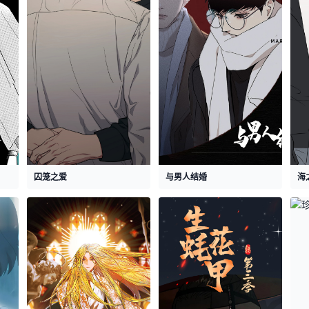
囚笼之爱
与男人结婚
海