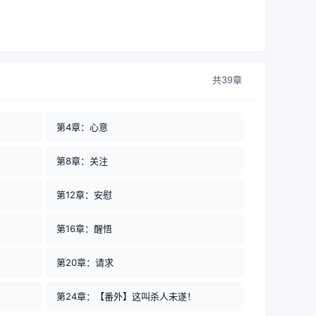
共39章
第4章：心意
第8章：关注
第12章：安慰
第16章：醒悟
第20章：请求
第24章：【番外】这叫杀人未遂！