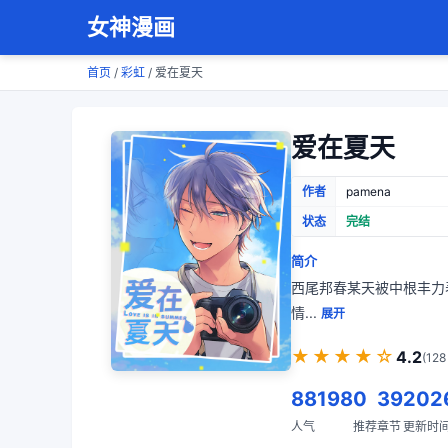
女神漫画
首页
/
彩虹
/ 爱在夏天
爱在夏天
作者
pamena
状态
完结
简介
西尾邦春某天被中根丰力
情...
展开
★★★★☆
4.2
(12
88198
0
39
202
人气
推荐
章节
更新时