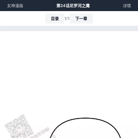
女神漫画
第24话尼罗河之鹰
详情
目录
1/1
下一章