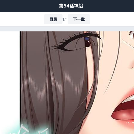
第84话神起
目录
1/1
下一章