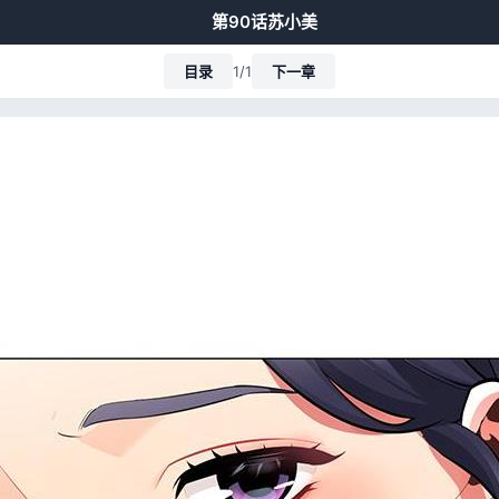
第90话苏小美
目录
1/1
下一章